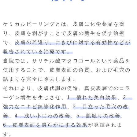
ケミカルピーリングとは、皮膚に化学薬品を塗
り、皮膚を剥がすことで皮膚の新生を促す治療
で、
皮膚の若返り、にきびに対する有効性などが
報告されている治療です。
当院では、サリチル酸マクロゴールという薬品を
使用することで、皮膚表面の角質、および毛穴の
詰まりを完全に除去します。
それにより、皮膚代謝の促進、真皮表層でのコラ
ーゲン増生を生じさせ、
1．優れた美白効果
、
2．
強力なニキビ鎮静化作用
、
3．目立った毛穴の改
善
、
4．浅い小じわの改善
、
5．肌触りの改善
、
6．皮膚表面を滑らかにする効果
が発揮されま
す。